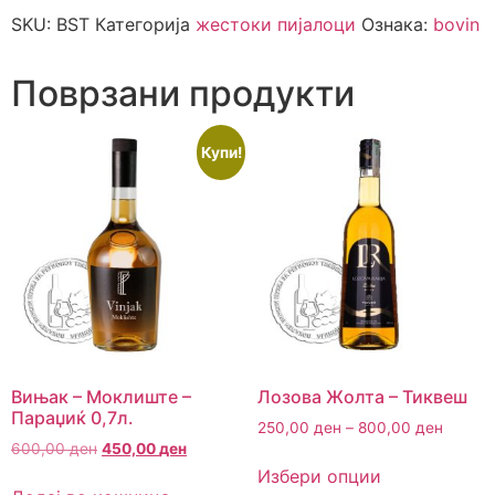
SKU:
BST
Категорија
жестоки пијалоци
Ознака:
bovin
Поврзани продукти
Купи!
Вињак – Моклиште –
Лозова Жолта – Тиквеш
Параџиќ 0,7л.
250,00
ден
–
800,00
ден
600,00
ден
450,00
ден
Избери опции