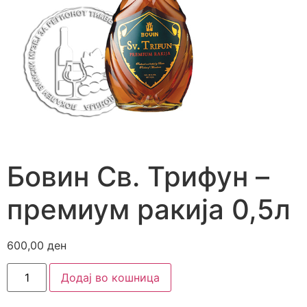
Бовин Св. Трифун –
премиум ракија 0,5л
600,00
ден
Додај во кошница