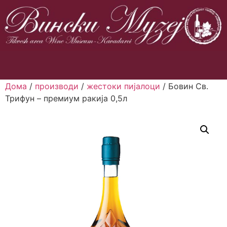
Дома
/
производи
/
жестоки пијалоци
/ Бовин Св.
Трифун – премиум ракија 0,5л