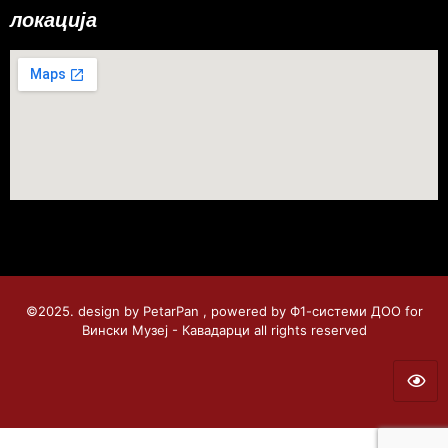
локација
©2025. design by PetarPan , powered by Ф1-системи ДОО for
Вински Музеј - Кавадарци all rights reserved