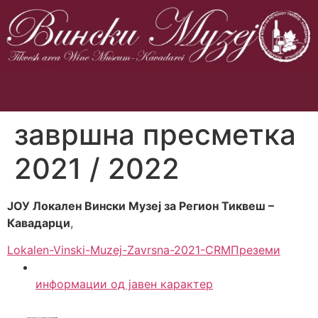
завршна пресметка
2021 / 2022
ЈОУ Локален Вински Музеј за Регион Тиквеш –
Кавадарци
,
Lokalen-Vinski-Muzej-Zavrsna-2021-CRM
Преземи
информации од јавен карактер