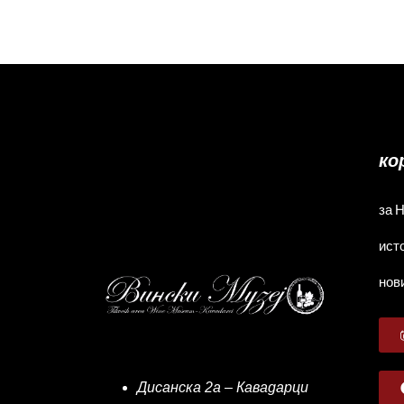
ко
за 
ист
нов
Дисанска 2а – Кавадарци