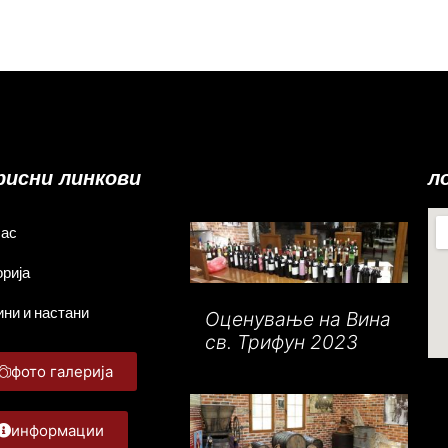
рисни линкови
л
Нас
орија
ини и настани
Оценување на Вина
св. Трифун 2023
фото галерија
информации