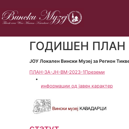
ГОДИШЕН ПЛАН 
ЈОУ Локален Вински Музеј за Регион Тикв
ПЛАН-ЗА-ЈН-ВМ-2023-1
Преземи
информации од јавен карактер
статут