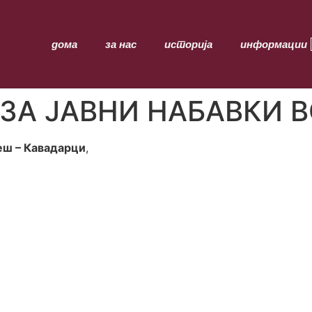
дома
за нас
историја
информации
ЗА ЈАВНИ НАБАВКИ В
еш – Кавадарци
,